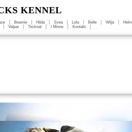
CKS KENNEL
aze
Beamie
Hilda
Svea
Lola
Belle
Wilja
Helm
Valpar
Tecknat
I Minne
Kontakt